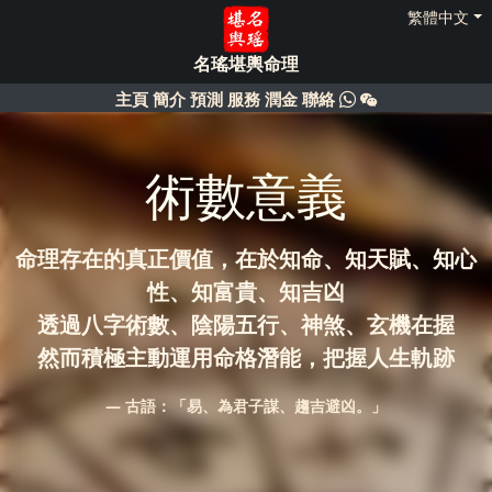
繁體中文
名瑤堪輿命理
主頁
簡介
預測
服務
潤金
聯絡
術數意義
命理存在的真正價值，在於知命、知天賦、知心
性、知富貴、知吉凶
透過八字術數、陰陽五行、神煞、玄機在握
然而積極主動運用命格潛能，把握人生軌跡
古語：「易、為君子謀、趨吉避凶。」